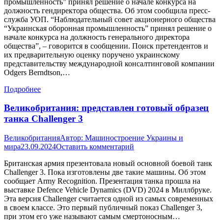
промышленность” принял решение о начале конкурса на
должность гендиректора общества. Об этом сообщила пресс-
служба УОП. “Наблюдательный совет акционерного общества
“Украинская оборонная промышленность” принял решение о
начале конкурса на должность генерального директора
общества”, – говорится в сообщении. Поиск претендентов и
их предварительную оценку поручено украинскому
представительству международной консалтинговой компании
Odgers Berndtson,…
Подробнее
Великобритания: представлен готовый образец
танка Challenger 3
Великобритания
Автор:
Машиностроение Украины и
мира
23.09.2024
Оставить комментарий
Британская армия презентовала новый основной боевой танк
Challenger 3. Пока изготовлены две такие машины. Об этом
сообщает Army Recognition. Презентация танка прошла на
выставке Defence Vehicle Dynamics (DVD) 2024 в Миллбруке.
Эта версия Challenger считается одной из самых современных
в своем классе. Это первый публичный показ Challenger 3,
при этом его уже называют самым смертоносным…