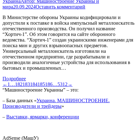
Украина
Автор:
Машиностроение Украины и
мира
20.09.2024
Оставить комментарий
В Министерстве обороны Украины кодифицировали и
допустили к поставке в войска импульсный металлоискатель
отечественного производства. Он получил название
“Хортич-1”. Об этом говорится на сайте оборонного
ведомства. “Хортич-1” создан украинскими инженерами для
поиска мин и других взрывоопасных предметов.
Универсальный металлоискатель изготовили на
отечественном предприятии, где разрабатывали и
производили аналогичные устройства для использования в
бытовых и промышленных…
Подробнее
←
1
…
182
183
184
185
186
…
5312
→
“Машиностроение Украины” – это:
– База данных «
Украина. МАШИНОСТРОЕНИЕ.
Производители и трейдеры
»
–
Выставки, ярмарки, конференции
AdSense (МашУ)