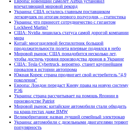
Европа: новейший самолет Airbus установил
впечатляющий мировой рекорд
Украина: США остались главным поставщиком
легковушек по итогам первого полугодия, – статистика
Украина: что принесет сотрудничество с гигантом
Lockheed Martin?
США: Nvidia лишилась статуса самой дорогой компании
мира
Китай: многоцелевой беспилотник большой
продолжительности полета впервые поднялся в небо
Мировой рынок: США понадобится несколько лет,
чтобы достичь уровня производства дронов в Украине
США: Tesla Cybertruck, вероятно, станет крупнейшим
провалом в истории автопрома
Южная Корея: страна продвигает свой истребитель “4,9
поколения”
Европа: Лондон передаст Киеву права на новую систему
РЭБ
Украина: страна рассчитывает на помощь Японии в
производстве Patriot
Мировой рынок: китайские автомобили стали обходить
на краш-тестах даже BMW
Великобритания: назван лучший семейный электрокар
Украина: автомобили с дизельными двигателями теряют
популярность