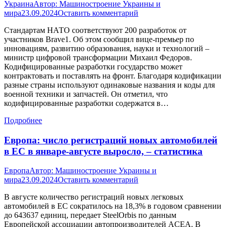
Украина
Автор:
Машиностроение Украины и
мира
23.09.2024
Оставить комментарий
Стандартам НАТО соответствуют 200 разработок от
участников Brave1. Об этом сообщил вице-премьер по
инновациям, развитию образования, науки и технологий –
министр цифровой трансформации Михаил Федоров.
Кодифицированные разработки государство может
контрактовать и поставлять на фронт. Благодаря кодификации
разные страны используют одинаковые названия и коды для
военной техники и запчастей. Он отметил, что
кодифицированные разработки содержатся в…
Подробнее
Европа: число регистраций новых автомобилей
в ЕС в январе-августе выросло, – статистика
Европа
Автор:
Машиностроение Украины и
мира
23.09.2024
Оставить комментарий
В августе количество регистраций новых легковых
автомобилей в ЕС сократилось на 18,3% в годовом сравнении
до 643637 единиц, передает SteelOrbis по данным
Европейской ассоциации автопроизводителей ACEA. В