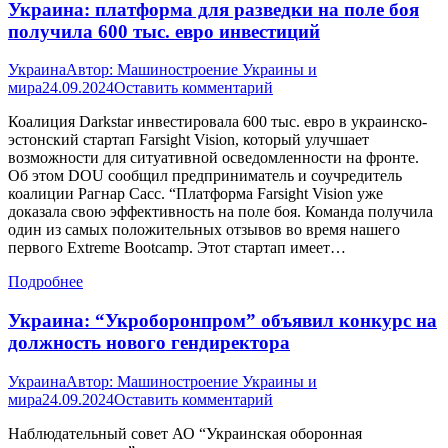
Украина: платформа для разведки на поле боя
получила 600 тыс. евро инвестиций
Украина
Автор:
Машиностроение Украины и
мира
24.09.2024
Оставить комментарий
Коалиция Darkstar инвестировала 600 тыс. евро в украинско-
эстонский стартап Farsight Vision, который улучшает
возможности для ситуативной осведомленности на фронте.
Об этом DOU сообщил предприниматель и соучредитель
коалиции Рагнар Сасс. “Платформа Farsight Vision уже
доказала свою эффективность на поле боя. Команда получила
один из самых положительных отзывов во время нашего
первого Extreme Bootcamp. Этот стартап имеет…
Подробнее
Украина: “Укроборонпром” объявил конкурс на
должность нового гендиректора
Украина
Автор:
Машиностроение Украины и
мира
24.09.2024
Оставить комментарий
Наблюдательный совет АО “Украинская оборонная