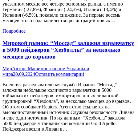
указанном месяце все четыре основных рынка, а именно
Германия (-27,8%), Франция (-24,3%), Италия (-13,4%) и
Испания (-6,5%), показали снижение. За первые восемь
месяцев этого года количество регистраций новых…
Подробнее
Мировой рынок: “Моссад” заложил взрывчатку
в 5000 пейджеров “Хезболлы” за несколько
месяцев до взрывов
Мир
Автор:
Машиностроение Украины и
мира
20.09.2024
Оставить комментарий
Внешняя разведывательная служба Израиля “Моссад”
заложила небольшое количество взрывчатки в 5000
тайваньских пейджеров, импортированных ливанской
группировкой “Хезболла”, за несколько месяцев до взрывов.
Об этом сообщает Reuters. Агентство ссылается на
высокопоставленный источник Службы безопасности Ливана
и еще один источник. По их данным, “Хезболла” заказала
5000 пейджеров у тайваньской компании Gold Apollo.
Пейджеры ввезли в Ливан в…