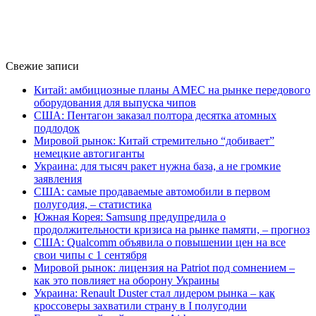
Свежие записи
Китай: амбициозные планы AMEC на рынке передового
оборудования для выпуска чипов
США: Пентагон заказал полтора десятка атомных
подлодок
Мировой рынок: Китай стремительно “добивает”
немецкие автогиганты
Украина: для тысяч ракет нужна база, а не громкие
заявления
США: самые продаваемые автомобили в первом
полугодия, – статистика
Южная Корея: Samsung предупредила о
продолжительности кризиса на рынке памяти, – прогноз
США: Qualcomm объявила о повышении цен на все
свои чипы с 1 сентября
Мировой рынок: лицензия на Patriot под сомнением –
как это повлияет на оборону Украины
Украина: Renault Duster стал лидером рынка – как
кроссоверы захватили страну в I полугодии