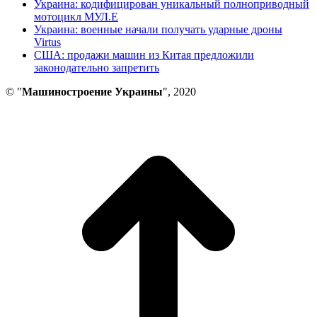
Украина: кодифицирован уникальный полноприводный
мотоцикл МУЛ.Е
Украина: военные начали получать ударные дроны
Virtus
США: продажи машин из Китая предложили
законодательно запретить
© "
Машиностроение Украины
", 2020
В