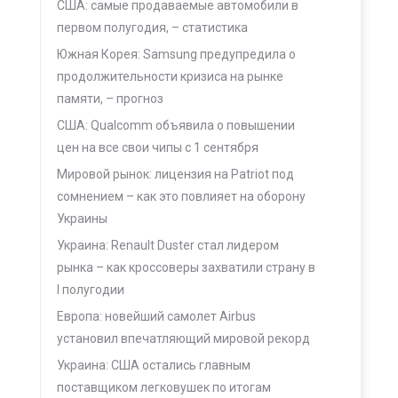
США: самые продаваемые автомобили в
первом полугодия, – статистика
Южная Корея: Samsung предупредила о
продолжительности кризиса на рынке
памяти, – прогноз
США: Qualcomm объявила о повышении
цен на все свои чипы с 1 сентября
Мировой рынок: лицензия на Patriot под
сомнением – как это повлияет на оборону
Украины
Украина: Renault Duster стал лидером
рынка – как кроссоверы захватили страну в
I полугодии
Европа: новейший самолет Airbus
установил впечатляющий мировой рекорд
Украина: США остались главным
поставщиком легковушек по итогам