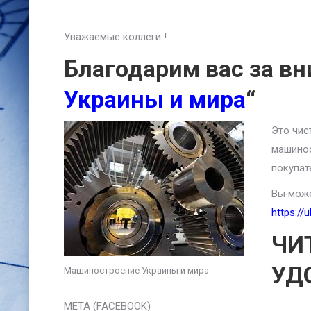
Уважаемые коллеги !
Благодарим вас за вн
Украины и мира
“
Это чис
машинос
покупат
Вы може
https://
ЧИ
УД
Машиностроение Украины и мира
META (FACEBOOK)