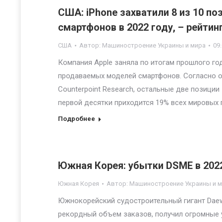
США: iPhone захватили 8 из 10 п
смартфонов в 2022 году, – рейтин
США
Автор:
Машиностроение Украины и мира
09
Компания Apple заняла по итогам прошлого го
продаваемых моделей смартфонов. Согласно отч
Counterpoint Research, остальные две позици
первой десятки приходится 19% всех мировых 
Подробнее
Южная Корея: убытки DSME в 2022
Южная Корея
Автор:
Машиностроение Украины и 
Южнокорейский судостроительный гигант Daewoo 
рекордный объем заказов, получил огромные у