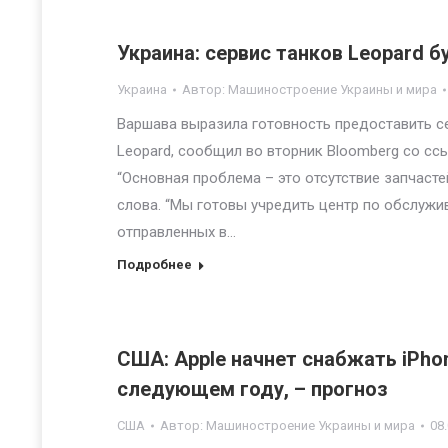
Украина: сервис танков Leopard 
Украина
Автор:
Машиностроение Украины и мира
Варшава выразила готовность предоставить с
Leopard, сообщил во вторник Bloomberg со с
“Основная проблема – это отсутствие запчастей
слова. “Мы готовы учредить центр по обслужи
отправленных в…
Подробнее
США: Apple начнет снабжать iPh
следующем году, – прогноз
США
Автор:
Машиностроение Украины и мира
08