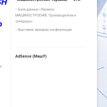
SH
– База данных «
Украина.
МАШИНОСТРОЕНИЕ. Производители и
ю
трейдеры
»
–
Выставки, ярмарки, конференции
AdSense (МашУ)
я”