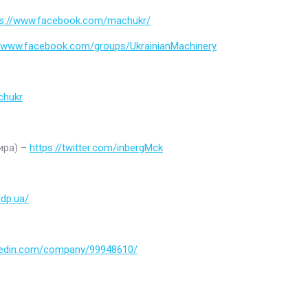
ps://www.facebook.com/machukr/
//www.facebook.com/groups/UkrainianMachinery
chukr
ира) –
https://twitter.com/inbergMck
.dp.ua/
nkedin.com/company/99948610/