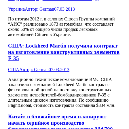
Украина
Автор:
German
07.03.2013
По итогам 2012 г. в салонах Citroеn Группы компаний
“АИС” реализовано 1873 автомобиля, что составляет
около 50% от общего числа продаж легковых
автомобилей Citroеn в Украине.
США: Lockheed Martin получила контракт
на изготовление конструктивных элементов
F-35
США
Автор:
German
07.03.2013
Авиационно-техническое командование ВМС США
заключило с компанией Lockheed Martin контракт с
фиксированной ценой на поставку конструктивных
элементов истребителей-бомбардировщиков F-35 с
длительным циклом изготовления. По сообщению
FlightGlobal, стоимость контракта составила $334 млн.
Китай: в ближайшее время планируют
начать серийное производство