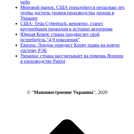
небо
Мировой рынок: США понадобится несколько лет,
чтобы достичь уровня производства дронов в
Украине
США: Tesla Cybertruck, вероятно, станет
крупнейшим провалом в истории автопрома
Южная Корея: страна продвигает свой
истребитель “4,9 поколения”
Европа: Лондон передаст Киеву права на новую
систему РЭБ
Украина: страна рассчитывает на помощь Японии
в производстве Patriot
© "
Машиностроение Украины
", 2020
В