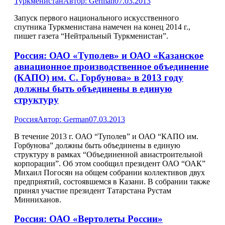
Туркменистан
Автор:
German
07.03.2013
Запуск первого национального искусственного
спутника Туркменистана намечен на конец 2014 г.,
пишет газета “Нейтральный Туркменистан”.
Россия: ОАО «Туполев» и ОАО «Казанское
авиационное производственное объединение
(КАПО) им. С. Горбунова» в 2013 году
должны быть объединены в единую
структуру
Россия
Автор:
German
07.03.2013
В течение 2013 г. ОАО “Туполев” и ОАО “КАПО им.
Горбунова” должны быть объединены в единую
структуру в рамках “Объединенной авиастроительной
корпорации”. Об этом сообщил президент ОАО “ОАК”
Михаил Погосян на общем собрании коллективов двух
предприятий, состоявшемся в Казани. В собрании также
принял участие президент Татарстана Рустам
Минниханов.
Россия: ОАО «Вертолеты России»