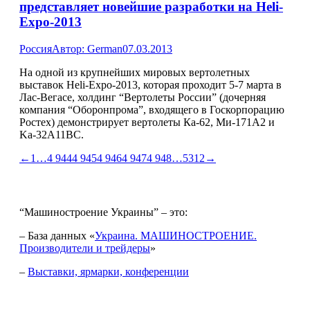
представляет новейшие разработки на Heli-
Expo-2013
Россия
Автор:
German
07.03.2013
На одной из крупнейших мировых вертолетных
выставок Heli-Expo-2013, которая проходит 5-7 марта в
Лас-Вегасе, холдинг “Вертолеты России” (дочерняя
компания “Оборонпрома”, входящего в Госкорпорацию
Ростех) демонстрирует вертолеты Ка-62, Ми-171А2 и
Ka-32A11BC.
←
1
…
4 944
4 945
4 946
4 947
4 948
…
5312
→
“Машиностроение Украины” – это:
– База данных «
Украина. МАШИНОСТРОЕНИЕ.
Производители и трейдеры
»
–
Выставки, ярмарки, конференции