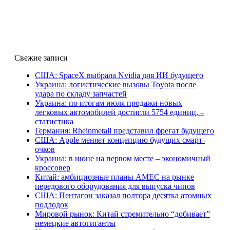
Свежие записи
США: SpaceX выбрала Nvidia для ИИ будущего
Украина: логистические вызовы Toyota после
удара по складу запчастей
Украина: по итогам июля продажи новых
легковых автомобилей достигли 5754 единиц, –
статистика
Германия: Rheinmetall представил фрегат будущего
США: Apple меняет концепцию будущих смарт-
очков
Украина: в июне на первом месте – экономичный
кроссовер
Китай: амбициозные планы AMEC на рынке
передового оборудования для выпуска чипов
США: Пентагон заказал полтора десятка атомных
подлодок
Мировой рынок: Китай стремительно “добивает”
немецкие автогиганты