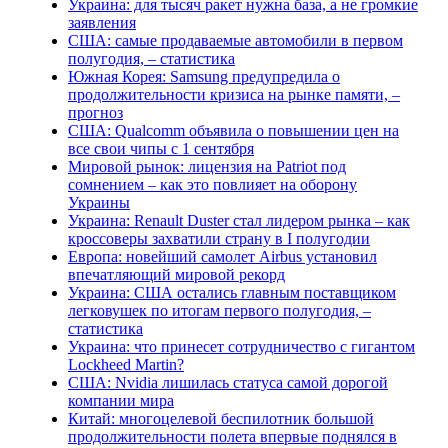
Украина: для тысяч ракет нужна база, а не громкие
заявления
США: самые продаваемые автомобили в первом
полугодия, – статистика
Южная Корея: Samsung предупредила о
продолжительности кризиса на рынке памяти, –
прогноз
США: Qualcomm объявила о повышении цен на
все свои чипы с 1 сентября
Мировой рынок: лицензия на Patriot под
сомнением – как это повлияет на оборону
Украины
Украина: Renault Duster стал лидером рынка – как
кроссоверы захватили страну в I полугодии
Европа: новейший самолет Airbus установил
впечатляющий мировой рекорд
Украина: США остались главным поставщиком
легковушек по итогам первого полугодия, –
статистика
Украина: что принесет сотрудничество с гигантом
Lockheed Martin?
США: Nvidia лишилась статуса самой дорогой
компании мира
Китай: многоцелевой беспилотник большой
продолжительности полета впервые поднялся в