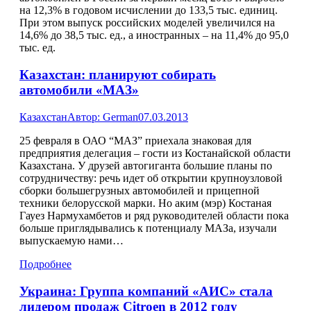
на 12,3% в годовом исчислении до 133,5 тыс. единиц.
При этом выпуск российских моделей увеличился на
14,6% до 38,5 тыс. ед., а иностранных – на 11,4% до 95,0
тыс. ед.
Казахстан: планируют собирать
автомобили «МАЗ»
Казахстан
Автор:
German
07.03.2013
25 февраля в ОАО “МАЗ” приехала знаковая для
предприятия делегация – гости из Костанайской области
Казахстана. У друзей автогиганта большие планы по
сотрудничеству: речь идет об открытии крупноузловой
сборки большегрузных автомобилей и прицепной
техники белорусской марки. Но аким (мэр) Костаная
Гауез Нармухамбетов и ряд руководителей области пока
больше приглядывались к потенциалу МАЗа, изучали
выпускаемую нами…
Подробнее
Украина: Группа компаний «АИС» стала
лидером продаж Citroеn в 2012 году