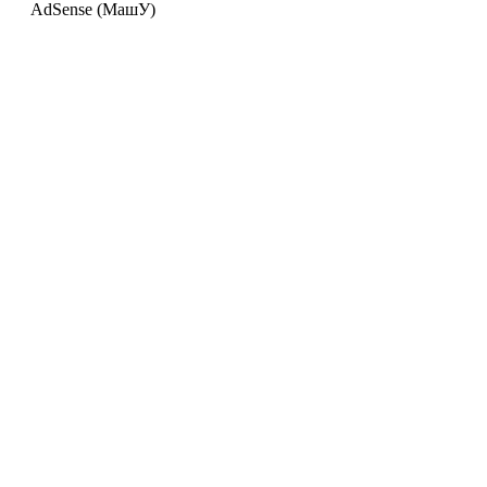
AdSense (МашУ)