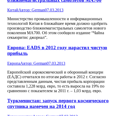
ближнемагистральных самолетов MA700
Китай
Автор:
German
07.03.2013
Министерство промышленности и информационных
технологий Китая в ближайшее время должно одобрить
производство ближнемагистральных самолетов нового
поколения MA700. Об этом сообщило издание “Чайна
секьюритис джорнал”.
Европа: EADS в 2012 году нарастил чистую
прибыль
Европа
Автор:
German
07.03.2013
Европейский аэрокосмический и оборонный концерн
(ЕАДС) отчитался по итогам работы в 2012 г. Согласно
представленным данным, чистая прибыль корпорации
составила 1,228 млрд. евро, то есть выросла на 19% по
сравнению с показателем за 2011 г. – 1,03 млрд. евро.
Туркменистан: запуск первого космического
спутника намечен на 2014 год