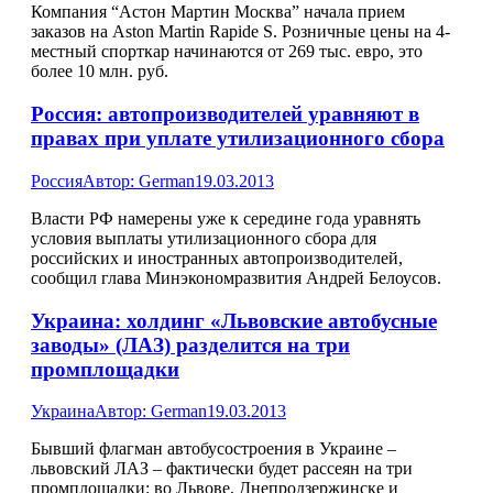
Компания “Астон Мартин Москва” начала прием
заказов на Aston Martin Rapide S. Розничные цены на 4-
местный спорткар начинаются от 269 тыс. евро, это
более 10 млн. руб.
Россия: автопроизводителей уравняют в
правах при уплате утилизационного сбора
Россия
Автор:
German
19.03.2013
Власти РФ намерены уже к середине года уравнять
условия выплаты утилизационного сбора для
российских и иностранных автопроизводителей,
сообщил глава Минэкономразвития Андрей Белоусов.
Украина: холдинг «Львовские автобусные
заводы» (ЛАЗ) разделится на три
промплощадки
Украина
Автор:
German
19.03.2013
Бывший флагман автобусостроения в Украине –
львовский ЛАЗ – фактически будет рассеян на три
промплощадки: во Львове, Днепродзержинске и