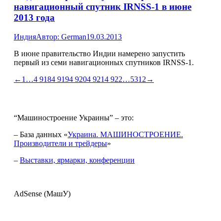
навигационный спутник IRNSS-1 в июне
2013 года
Индия
Автор:
German
19.03.2013
В июне правительство Индии намерено запустить
первый из семи навигационных спутников IRNSS-1.
←
1
…
4 918
4 919
4 920
4 921
4 922
…
5312
→
“Машиностроение Украины” – это:
– База данных «
Украина. МАШИНОСТРОЕНИЕ.
Производители и трейдеры
»
–
Выставки, ярмарки, конференции
AdSense (МашУ)