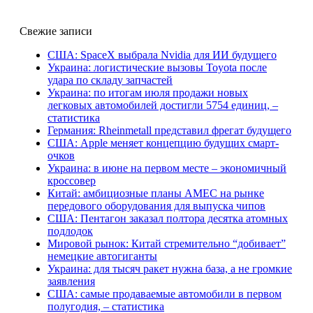
Свежие записи
США: SpaceX выбрала Nvidia для ИИ будущего
Украина: логистические вызовы Toyota после
удара по складу запчастей
Украина: по итогам июля продажи новых
легковых автомобилей достигли 5754 единиц, –
статистика
Германия: Rheinmetall представил фрегат будущего
США: Apple меняет концепцию будущих смарт-
очков
Украина: в июне на первом месте – экономичный
кроссовер
Китай: амбициозные планы AMEC на рынке
передового оборудования для выпуска чипов
США: Пентагон заказал полтора десятка атомных
подлодок
Мировой рынок: Китай стремительно “добивает”
немецкие автогиганты
Украина: для тысяч ракет нужна база, а не громкие
заявления
США: самые продаваемые автомобили в первом
полугодия, – статистика