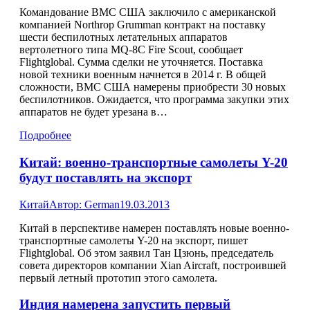
Командование ВМС США заключило с американской
компанией Northrop Grumman контракт на поставку
шести беспилотных летательных аппаратов
вертолетного типа MQ-8C Fire Scout, сообщает
Flightglobal. Сумма сделки не уточняется. Поставка
новой техники военным начнется в 2014 г. В общей
сложности, ВМС США намерены приобрести 30 новых
беспилотников. Ожидается, что программа закупки этих
аппаратов не будет урезана в…
Подробнее
Китай: военно-транспортные самолеты Y-20
будут поставлять на экспорт
Китай
Автор:
German
19.03.2013
Китай в перспективе намерен поставлять новые военно-
транспортные самолеты Y-20 на экспорт, пишет
Flightglobal. Об этом заявил Тан Цзюнь, председатель
совета директоров компании Xian Aircraft, построившей
первый летный прототип этого самолета.
Индия намерена запустить первый