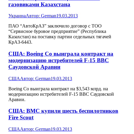
газовиками Казахстана
Украина
Автор:
German
19.03.2013
ПАО “АвтоКрАЗ” заключило договор с ТОО
“Сервисное буровое предприятие” (Республика
Казахстан) на поставку партии седельных тягачей
КрАЗ-6443.
США: Boeing Co выиграла контракт на
модернизацию истребителей F-15 ВВС
Саудовской Аравии
США
Автор:
German
19.03.2013
Boeing Co выиграла контракт на $3,543 млрд. на
модернизацию истребителей F-15 ВВС Саудовской
Аравии.
США: ВМС купили шесть беспилотников
Fire Scout
США
Автор:
German
19.03.2013