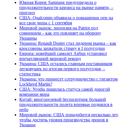
Южная Корея: Samsung предупредила о
продолжительности кризиса на рынке памяти, –
прогноз
США: Qualcomm объявила о повышении цен на
все свои чипы с 1 сентября
Мировой рынок: лицензия на Patriot под
сомнением – как это повлияет на оборону
Украины
Украина: Renault Duster стал лидером рынка – как
кроссоверы захватили страну в I полугодии
Европа: новейший самолет Airbus установил
впечатляющий мировой рекорд
Украина: США остались главным поставщиком
легковушек по итогам первого полугодия, –
статистика
Украина: что принесет сотрудничество с гигантом
Lockheed Martin?
США: Nvidia лишилась статуса самой дорогой
компании мира
Китай: многоцелевой беспилотник большой
продолжительности полета впервые поднялся в
небо
Мировой рынок: США понадобится несколько лет,
чтобы достичь уровня производства дронов в
Украине