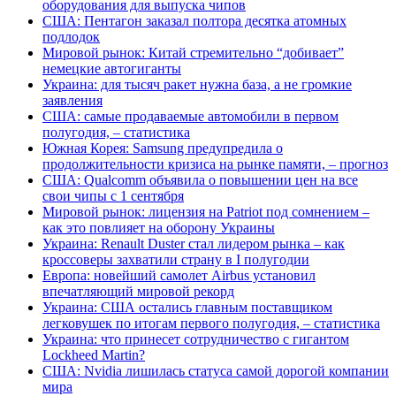
оборудования для выпуска чипов
США: Пентагон заказал полтора десятка атомных
подлодок
Мировой рынок: Китай стремительно “добивает”
немецкие автогиганты
Украина: для тысяч ракет нужна база, а не громкие
заявления
США: самые продаваемые автомобили в первом
полугодия, – статистика
Южная Корея: Samsung предупредила о
продолжительности кризиса на рынке памяти, – прогноз
США: Qualcomm объявила о повышении цен на все
свои чипы с 1 сентября
Мировой рынок: лицензия на Patriot под сомнением –
как это повлияет на оборону Украины
Украина: Renault Duster стал лидером рынка – как
кроссоверы захватили страну в I полугодии
Европа: новейший самолет Airbus установил
впечатляющий мировой рекорд
Украина: США остались главным поставщиком
легковушек по итогам первого полугодия, – статистика
Украина: что принесет сотрудничество с гигантом
Lockheed Martin?
США: Nvidia лишилась статуса самой дорогой компании
мира