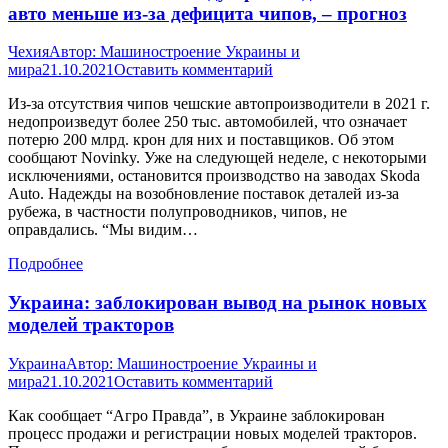
авто меньше из-за дефицита чипов, – прогноз
Чехия
Автор:
Машиностроение Украины и
мира
21.10.2021
Оставить комментарий
Из-за отсутствия чипов чешские автопроизводители в 2021 г.
недопроизведут более 250 тыс. автомобилей, что означает
потерю 200 млрд. крон для них и поставщиков. Об этом
сообщают Novinky. Уже на следующей неделе, с некоторыми
исключениями, остановится производство на заводах Skoda
Auto. Надежды на возобновление поставок деталей из-за
рубежа, в частности полупроводников, чипов, не
оправдались. “Мы видим…
Подробнее
Украина: заблокирован вывод на рынок новых
моделей тракторов
Украина
Автор:
Машиностроение Украины и
мира
21.10.2021
Оставить комментарий
Как сообщает “Агро Правда”, в Украине заблокирован
процесс продажи и регистрации новых моделей тракторов.