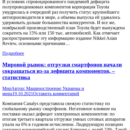
В условиях спровоцированного пандемией дефицита
полупроводниковых компонентов корпорация Toyota
умудрилась в очередной раз получить статус крупнейшего
автопроизводителя в мире, а объемы выпуска ей удавалось
удерживать дольше большинства конкурентов. И все же,
ноябрьский производственный план Toyota будет вынуждена
сократить на 15% или 150 тыс. автомобилей. Как отмечает
распространившее эту информацию издание Nikkei Asian
Review, основными причинами…
Подробнее
Мировой рынок: отгрузки смартфонов начали
сокращаться из-за дефицита компонентов, –
статистика
Мир
Автор:
Машиностроение Украины и
мира
19.10.2021
Оставить комментарий
Компания Canalys представила свежую статистику по
глобальному рынку смартфонов. Негативное влияние на
поставки оказал дефицит электронных компонентов: по
итогам третьего квартала отгрузки умных сотовых аппаратов
упали на 6% в годовом исчислении. Лидирующую позицию
сохранил южнокорейский гигант Samsung с долей 23%. Такой