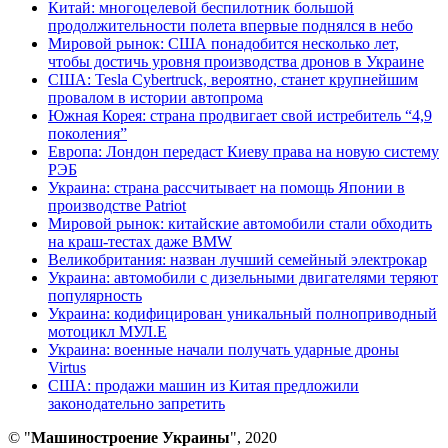
Китай: многоцелевой беспилотник большой
продолжительности полета впервые поднялся в небо
Мировой рынок: США понадобится несколько лет,
чтобы достичь уровня производства дронов в Украине
США: Tesla Cybertruck, вероятно, станет крупнейшим
провалом в истории автопрома
Южная Корея: страна продвигает свой истребитель “4,9
поколения”
Европа: Лондон передаст Киеву права на новую систему
РЭБ
Украина: страна рассчитывает на помощь Японии в
производстве Patriot
Мировой рынок: китайские автомобили стали обходить
на краш-тестах даже BMW
Великобритания: назван лучший семейный электрокар
Украина: автомобили с дизельными двигателями теряют
популярность
Украина: кодифицирован уникальный полноприводный
мотоцикл МУЛ.Е
Украина: военные начали получать ударные дроны
Virtus
США: продажи машин из Китая предложили
законодательно запретить
© "
Машиностроение Украины
", 2020