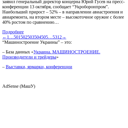
заявил генеральный директор концерна Юрий Гусев на пресс-
конференции 13 октября, сообщает “Укроборонпром”.
Наибольший прирост – 52% – в направлении авиастроения и
авиаремонта, на втором месте – высокоточное оружие с более
40% ростом по сравнению…
Подробнее
←
1
…
501
502
503
504
505
…
5312
→
“Машиностроение Украины” – это:
– База данных «
Украина. МАШИНОСТРОЕНИЕ.
Производители и трейдеры
»
–
Выставки, ярмарки, конференции
AdSense (МашУ)