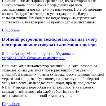
Причина – элементарная неразбериха, из-за которой были
аннулированы полномочия предыдущих органов
сертификации, а новых так и не назначили. По этой причине
возник “вакуум” от которого уже страдают трейдеры
сельхозтехники. Им банально негде получить сертификат
соответствия, без которого не произойдет и регистрация…
Подробнее
В Японії розробили технологію, яка дає змогу
повторно використовувати алюміній з поїздів
Япония
Автор:
Машиностроение Украины и
мира
21.10.2021
Оставить комментарий
Японська компанія-оператор залізниць JR Tokai розробила
технологію, яка дає змогу повторно використовувати
алюміній зі списаних потягів суперекспресу високошвидкісної
мережі залізниць, яка була виведена з експлуатації в березні
минулого року. Як передає Укрінформ, про це повідомляє
NHK. У процесі переробки метал розрізають на маленькі
квадрати, звільняють від фарби і болтів, а потім
переплавляють при високій температурі.…
Подробнее