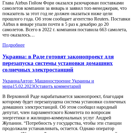
Глава Airbus Гийом Фори оказался разочарован поставками
самолетов компании за январь и заявил топ-менеджерам, что
показатель за этот год не должен оказаться ниже цели
прошлого года. Об этом сообщает агентство Reuters. Поставки
Airbus в январе упали почти в 5 раз к декабрю до 20
самолетов. Всего в 2022 г. компания поставила 663 самолета,
что оказалось…
Подробнее
Украина: в Раде готовят законопроект для
перезапуска системы установки домашних
солнечных электростанций
Украина
Автор:
Машиностроение Украины и
мира
15.02.2023
Оставить комментарий
В Верховной Раде нарабатывается законопроект, благодаря
которому будет перезапущена система установки солнечных
домашних электростанций. Об этом сообщил народный
депутат, член парламентского Комитета по вопросам
энергетики и жилищно-коммунальных услуг Андрей
Жупанин. “Потребность у государства, чтобы эти станции
продолжали устанавливать, остается. Однако оператор