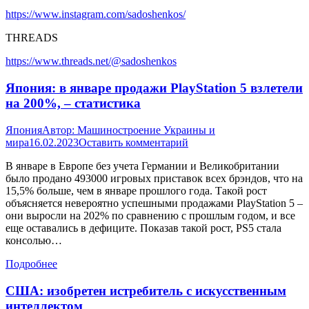
https://www.instagram.com/sadoshenkos/
THREADS
https://www.threads.net/@sadoshenkos
Япония: в январе продажи PlayStation 5 взлетели
на 200%, – статистика
Япония
Автор:
Машиностроение Украины и
мира
16.02.2023
Оставить комментарий
В январе в Европе без учета Германии и Великобритании
было продано 493000 игровых приставок всех брэндов, что на
15,5% больше, чем в январе прошлого года. Такой рост
объясняется невероятно успешными продажами PlayStation 5 –
они выросли на 202% по сравнению с прошлым годом, и все
еще оставались в дефиците. Показав такой рост, PS5 стала
консолью…
Подробнее
США: изобретен истребитель с искусственным
интеллектом