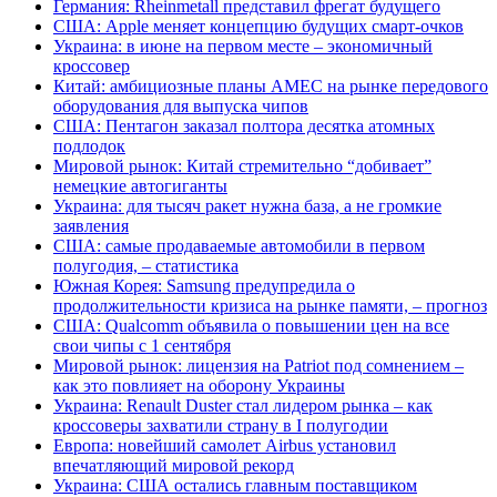
Германия: Rheinmetall представил фрегат будущего
США: Apple меняет концепцию будущих смарт-очков
Украина: в июне на первом месте – экономичный
кроссовер
Китай: амбициозные планы AMEC на рынке передового
оборудования для выпуска чипов
США: Пентагон заказал полтора десятка атомных
подлодок
Мировой рынок: Китай стремительно “добивает”
немецкие автогиганты
Украина: для тысяч ракет нужна база, а не громкие
заявления
США: самые продаваемые автомобили в первом
полугодия, – статистика
Южная Корея: Samsung предупредила о
продолжительности кризиса на рынке памяти, – прогноз
США: Qualcomm объявила о повышении цен на все
свои чипы с 1 сентября
Мировой рынок: лицензия на Patriot под сомнением –
как это повлияет на оборону Украины
Украина: Renault Duster стал лидером рынка – как
кроссоверы захватили страну в I полугодии
Европа: новейший самолет Airbus установил
впечатляющий мировой рекорд
Украина: США остались главным поставщиком