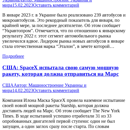
мира
15.02.2023
Оставить комментарий
В январе 2023 г. в Украине было реализовано 239 автобусов и
микроавтобусов. Это рекордный показатель для января, по
крайней мере, за последнее десятилетие. Об этом сообщает
“Укравтопром”. Отмечается, что по отношению к январскому
результату 2022 г. этот сегмент автомобильного рынка
увеличился вдвое. Лидером рынка новых автобусов в январе
стала отечественная марка “Эталон”, в зачете которой…
Подробнее
США: SpaceX испытала свою самую мощную
ракету, которая должна отправиться на Марс
США
Автор:
Машиностроение Украины и
мира
14.02.2023
Оставить комментарий
Компания Илона Маска SpaceX провела наземное испытание
своей новой мощной ракеты Starship, которая должна
доставить людей на Марс. Об этом сообщает The New York
Times. В ходе испытаний успешно отработали 31 из 33
опробованных двигателей первой ступени: один не был
запущен, а один заглох сразу после старта. По словам