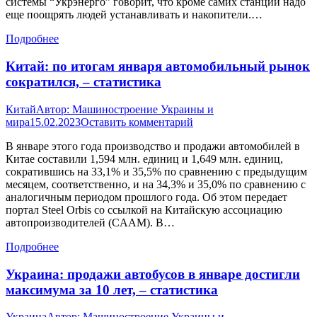
системы “Укрэнерго” говорит, что кроме самих станций надо
еще поощрять людей устанавливать и накопители.…
Подробнее
Китай: по итогам января автомобильный рынок
сократился, – статистика
Китай
Автор:
Машиностроение Украины и
мира
15.02.2023
Оставить комментарий
В январе этого года производство и продажи автомобилей в
Китае составили 1,594 млн. единиц и 1,649 млн. единиц,
сократившись на 33,1% и 35,5% по сравнению с предыдущим
месяцем, соответственно, и на 34,3% и 35,0% по сравнению с
аналогичным периодом прошлого года. Об этом передает
портал Steel Orbis со ссылкой на Китайскую ассоциацию
автопроизводителей (CAAM). В…
Подробнее
Украина: продажи автобусов в январе достигли
максимума за 10 лет, – статистика
Украина
Автор:
Машиностроение Украины и