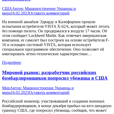
США
Автор:
Машиностроение Украины и
мира
16.02.2023
Оставить комментарий
На военной авиабазе Эдвардс в Калифорнии прошли
испытания истребителя VISTA X-62A, который может летать
без помощи пилота. Он продержался в воздухе 17 часов. Об
этом сообщает Lockheed Martin. Как отмечает американская
компания, ее самолет был построен на основе истребителя F-
16 и оснащен системой VISTA, которая использует
специальное программное обеспечение. Оно позволяет ей
имитировать летно-технические характеристики…
Подробнее
Мировой рынок: разработчик российских
бомбардировщиков попросил убежища в США
Мир
Автор:
Машиностроение Украины и
мира
16.02.2023
Оставить комментарий
Российский инженер, участвовавший в создании военных
бомбардировщиков, в конце декабря прибыл на юго-западную
границу США, где попросил убежища, сообщив, что может