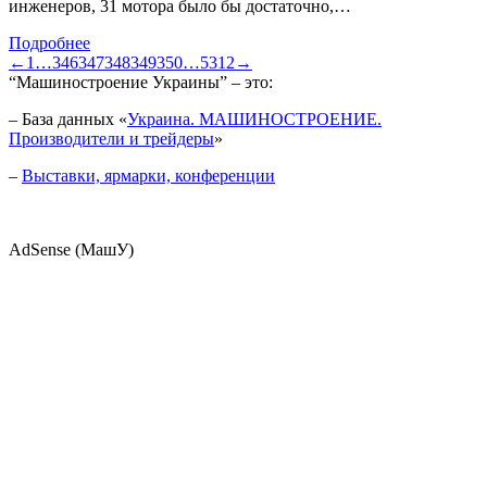
инженеров, 31 мотора было бы достаточно,…
Подробнее
←
1
…
346
347
348
349
350
…
5312
→
“Машиностроение Украины” – это:
– База данных «
Украина. МАШИНОСТРОЕНИЕ.
Производители и трейдеры
»
–
Выставки, ярмарки, конференции
AdSense (МашУ)