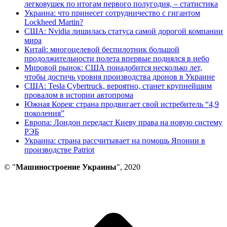
легковушек по итогам первого полугодия, – статистика
Украина: что принесет сотрудничество с гигантом
Lockheed Martin?
США: Nvidia лишилась статуса самой дорогой компании
мира
Китай: многоцелевой беспилотник большой
продолжительности полета впервые поднялся в небо
Мировой рынок: США понадобится несколько лет,
чтобы достичь уровня производства дронов в Украине
США: Tesla Cybertruck, вероятно, станет крупнейшим
провалом в истории автопрома
Южная Корея: страна продвигает свой истребитель “4,9
поколения”
Европа: Лондон передаст Киеву права на новую систему
РЭБ
Украина: страна рассчитывает на помощь Японии в
производстве Patriot
© "
Машиностроение Украины
", 2020
В