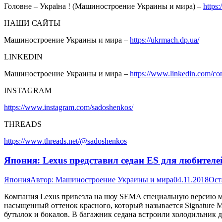
Головне – Україна ! (Машиностроение Украины и мира) –
https
НАШИ САЙТЫ
Машиностроение Украины и мира –
https://ukrmach.dp.ua/
LINKEDIN
Машиностроение Украины и мира –
https://www.linkedin.com/c
INSTAGRAM
https://www.instagram.com/sadoshenkos/
THREADS
https://www.threads.net/@sadoshenkos
Япония: Lexus представил седан ES для любителе
Япония
Автор:
Машиностроение Украины и мира
04.11.2018
Ост
Компания Lexus привезла на шоу SEMA специальную версию мо
насыщенный оттенок красного, который называется Signature M
бутылок и бокалов. В багажник седана встроили холодильник д