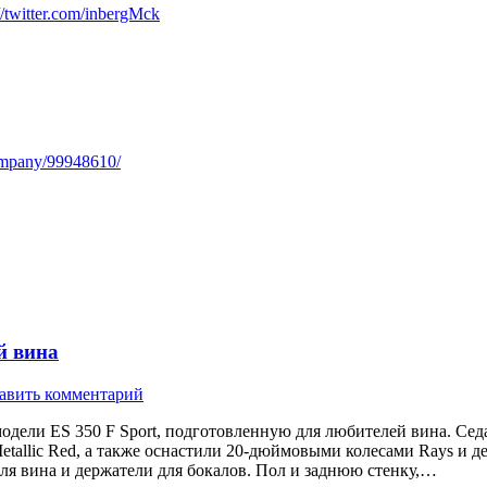
://twitter.com/inbergMck
ompany/99948610/
й вина
авить комментарий
дели ES 350 F Sport, подготовленную для любителей вина. Сед
etallic Red, а также оснастили 20-дюймовыми колесами Rays и д
ля вина и держатели для бокалов. Пол и заднюю стенку,…