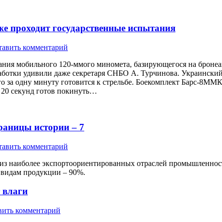
же проходит государственные испытания
тавить комментарий
ания мобильного 120-ммого миномета, базирующегося на броне
аботки удивили даже секретаря СНБО А. Турчинова. Украински
о за одну минуту готовится к стрельбе. Боекомплект Барс-8ММК
 20 секунд готов покинуть…
траницы истории – 7
тавить комментарий
 из наиболее экспортоориентированных отраслей промышленно
 видам продукции – 90%.
 влаги
вить комментарий