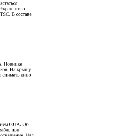
астаться
Экран этого
TSC. В составе
s. Новинка
иков. На крышу
т снимать кино
нием 001А. Об
рабль при
 оснащение. Над