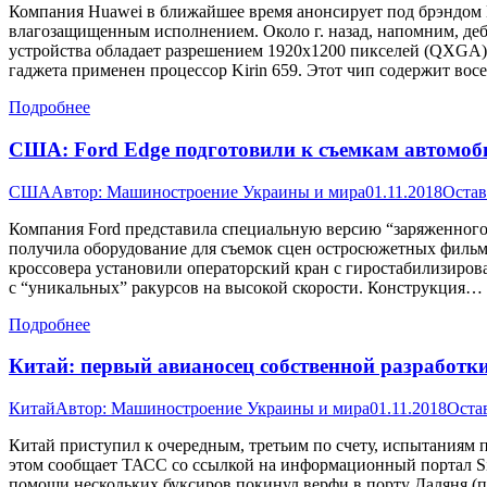
Компания Huawei в ближайшее время анонсирует под брэндом 
влагозащищенным исполнением. Около г. назад, напомним, деб
устройства обладает разрешением 1920х1200 пикселей (QXGA) 
гаджета применен процессор Kirin 659. Этот чип содержит во
Подробнее
США: Ford Edge подготовили к съемкам автомоб
США
Автор:
Машиностроение Украины и мира
01.11.2018
Остав
Компания Ford представила специальную версию “заряженного” 
получила оборудование для съемок сцен остросюжетных фильмо
кроссовера установили операторский кран с гиростабилизиров
с “уникальных” ракурсов на высокой скорости. Конструкция…
Подробнее
Китай: первый авианосец собственной разработ
Китай
Автор:
Машиностроение Украины и мира
01.11.2018
Оста
Китай приступил к очередным, третьим по счету, испытаниям 
этом сообщает ТАСС со ссылкой на информационный портал Si
помощи нескольких буксиров покинул верфи в порту Даляня (пр