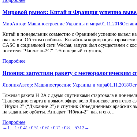
Подробнее
Мировой рынок: Китай и Франция успешно вывел
Мир
Автор:
Машиностроение Украины и мира
01.11.2018
Остави
Китай в понедельник совместно с Францией успешно вывел на
океанами. Об этом сообщила Китайская корпорация аэрокосмич
CASC в социальной сети Wechat, запуск был осуществлен с ко
носителя “Чанчжэн-2С”. “Это первый спутник,…
Подробнее
Япония: запустили ракету с метеорологическим 
Япония
Автор:
Машиностроение Украины и мира
01.11.2018
Ост
Тяжелая ракета H-2A с двумя спутниками стартовала в понедел
Трансляцию старта в прямом эфире вело Японское агентство 
“Ибуки-2” (“Дыхание-2”) и спутник Объединенных арабских э
на заданные орбиты. Аппарат “Ибуки-2”, как и его…
Подробнее
←
1
…
1 014
1 015
1 016
1 017
1 018
…
5312
→