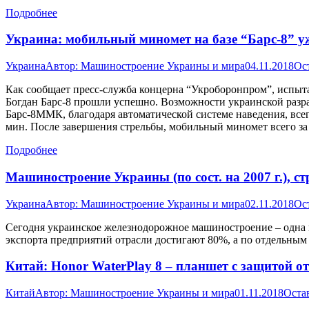
Подробнее
Украина: мобильный миномет на базе “Барс-8” у
Украина
Автор:
Машиностроение Украины и мира
04.11.2018
Ос
Как сообщает пресс-служба концерна “Укроборонпром”, испыт
Богдан Барс-8 прошли успешно. Возможности украинской разр
Барс-8ММК, благодаря автоматической системе наведения, всег
мин. После завершения стрельбы, мобильный миномет всего за
Подробнее
Машиностроение Украины (по сост. на 2007 г.), с
Украина
Автор:
Машиностроение Украины и мира
02.11.2018
Ос
Сегодня украинское железнодорожное машиностроение – одна
экспорта предприятий отрасли достигают 80%, а по отдельным
Китай: Honor WaterPlay 8 – планшет с защитой от
Китай
Автор:
Машиностроение Украины и мира
01.11.2018
Оста