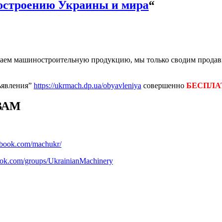
строению Украины и мира
“
паем машиностроительную продукцию, мы только сводим продав
ъявления”
https://ukrmach.dp.ua/obyavleniya
совершенно
БЕСПЛА
ВАМ
ebook.com/machukr/
ook.com/groups/UkrainianMachinery