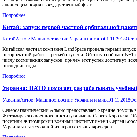
авианосцем поднят государственный флаг…
Подробнее
Китай: запуск первой частной орбитальной ракет
Китай
Автор:
Машиностроение Украины и мира
01.11.2018
Оста
Китайская частная компания LandSpace провела первый запуск 
некорректной работы третьей ступени. Об этом сообщает N+1 с
числу космических запусков, причем этот успех достигнут искл
последние годы в…
Подробнее
Украина: НАТО помогает разрабатывать учебный
Украина
Автор:
Машиностроение Украины и мира
01.11.2018
Ос
Североатлантический Альянс предоставляет Украине помощь в 
Житомирского военного института имени Сергея Королева. Об 
посетили Житомирский военный институт имени Сергея Королев
Украина является одной из первых стран-партнеров…