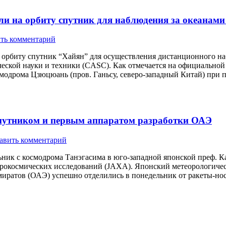
и на орбиту спутник для наблюдения за океанам
ть комментарий
 орбиту спутник “Хайян” для осуществления дистанционного на
еской науки и техники (CASC). Как отмечается на официальной
смодрома Цзюцюань (пров. Ганьсу, северо-западный Китай) при 
спутником и первым аппаратом разработки ОАЭ
авить комментарий
ьник с космодрома Танэгасима в юго-западной японской преф. К
аэрокосмических исследований (JAXA). Японский метеорологиче
миратов (ОАЭ) успешно отделились в понедельник от ракеты-но