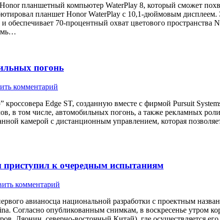
Honor планшетный компьютер WaterPlay 8, который сможет похв
ютировал планшет Honor WaterPlay с 10,1-дюймовым дисплеем. 
и обеспечивает 70-процентный охват цветового пространства N
семь…
ильных погонь
ить комментарий
кроссовера Edge ST, созданную вместе с фирмой Pursuit System
в, в том числе, автомобильных погонь, а также рекламных рол
анной камерой с дистанционным управлением, которая позволяе
ки приступил к очередным испытаниям
вить комментарий
первого авианосца национальной разработки с проектным назва
na. Согласно опубликованным снимкам, в воскресенье утром ко
ов. Ляонин, северно-восточный Китай), где осуществляется его