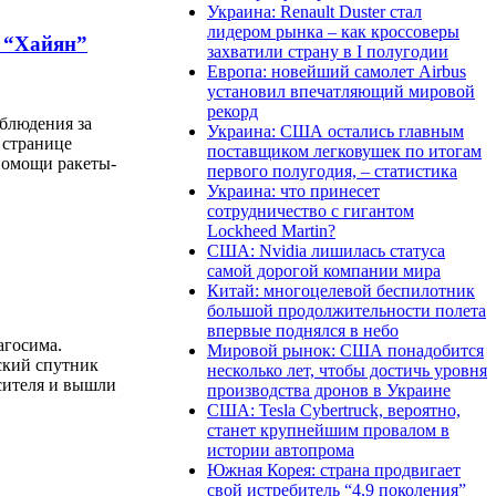
Украина: Renault Duster стал
лидером рынка – как кроссоверы
и “Хайян”
захватили страну в I полугодии
Европа: новейший самолет Airbus
установил впечатляющий мировой
рекорд
блюдения за
Украина: США остались главным
 странице
поставщиком легковушек по итогам
помощи ракеты-
первого полугодия, – статистика
Украина: что принесет
сотрудничество с гигантом
Lockheed Martin?
США: Nvidia лишилась статуса
самой дорогой компании мира
Китай: многоцелевой беспилотник
большой продолжительности полета
впервые поднялся в небо
агосима.
Мировой рынок: США понадобится
ский спутник
несколько лет, чтобы достичь уровня
сителя и вышли
производства дронов в Украине
США: Tesla Cybertruck, вероятно,
станет крупнейшим провалом в
истории автопрома
Южная Корея: страна продвигает
свой истребитель “4,9 поколения”