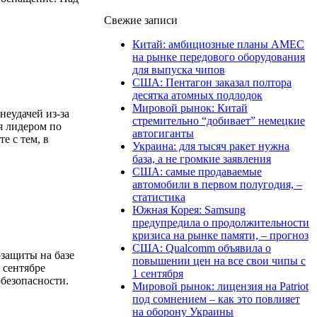
Свежие записи
Китай: амбициозные планы AMEC
на рынке передового оборудования
для выпуска чипов
США: Пентагон заказал полтора
десятка атомных подлодок
Мировой рынок: Китай
неудачей из-за
стремительно “добивает” немецкие
я лидером по
автогиганты
е с тем, в
Украина: для тысяч ракет нужна
база, а не громкие заявления
США: самые продаваемые
автомобили в первом полугодия, –
статистика
Южная Корея: Samsung
предупредила о продолжительности
кризиса на рынке памяти, – прогноз
США: Qualcomm объявила о
защиты на базе
повышении цен на все свои чипы с
 сентябре
1 сентября
безопасности.
Мировой рынок: лицензия на Patriot
под сомнением – как это повлияет
на оборону Украины