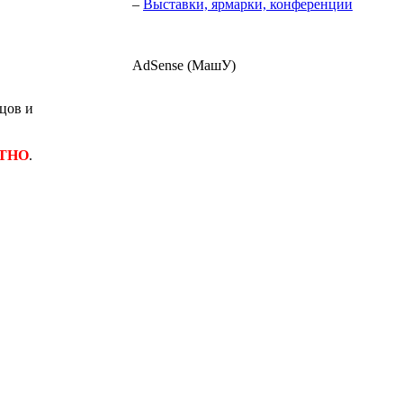
–
Выставки, ярмарки, конференции
AdSense (МашУ)
цов и
ТНО
.