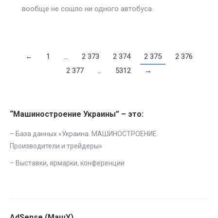
вообще не сошло ни одного автобуса.
←
1
…
2 373
2 374
2 375
2 376
2 377
…
5312
→
“Машиностроение Украины” – это:
– База данных «
Украина. МАШИНОСТРОЕНИЕ.
Производители и трейдеры
»
–
Выставки, ярмарки, конференции
AdSense (МашУ)