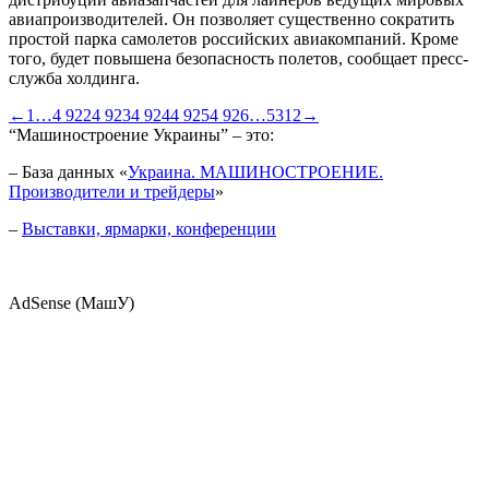
авиапроизводителей. Он позволяет существенно сократить
простой парка самолетов российских авиакомпаний. Кроме
того, будет повышена безопасность полетов, сообщает пресс-
служба холдинга.
←
1
…
4 922
4 923
4 924
4 925
4 926
…
5312
→
“Машиностроение Украины” – это:
– База данных «
Украина. МАШИНОСТРОЕНИЕ.
Производители и трейдеры
»
–
Выставки, ярмарки, конференции
AdSense (МашУ)