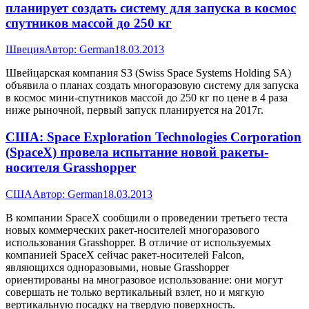
планирует создать систему для запуска в космос
спутников массой до 250 кг
Швеция
Автор:
German
18.03.2013
Швейцарская компания S3 (Swiss Space Systems Holding SA)
объявила о планах создать многоразовую систему для запуска
в космос мини-спутников массой до 250 кг по цене в 4 раза
ниже рыночной, первый запуск планируется на 2017г.
США: Space Exploration Technologies Corporation
(SpaceX) провела испытание новой ракеты-
носителя Grasshopper
США
Автор:
German
18.03.2013
В компании SpaceX сообщили о проведении третьего теста
новых коммерческих ракет-носителей многоразового
использования Grasshopper. В отличие от используемых
компанией SpaceX сейчас ракет-носителей Falcon,
являющихся одноразовыми, новые Grasshopper
ориентированы на многразовое использование: они могут
совершать не только вертикальный взлет, но и мягкую
вертикальную посадку на твердую поверхность.