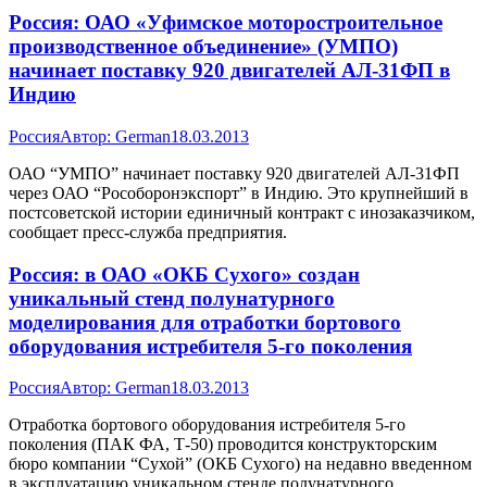
Россия: ОАО «Уфимское моторостроительное
производственное объединение» (УМПО)
начинает поставку 920 двигателей АЛ-31ФП в
Индию
Россия
Автор:
German
18.03.2013
ОАО “УМПО” начинает поставку 920 двигателей АЛ-31ФП
через ОАО “Рособоронэкспорт” в Индию. Это крупнейший в
постсоветской истории единичный контракт с инозаказчиком,
сообщает пресс-служба предприятия.
Россия: в ОАО «ОКБ Сухого» создан
уникальный стенд полунатурного
моделирования для отработки бортового
оборудования истребителя 5-го поколения
Россия
Автор:
German
18.03.2013
Отработка бортового оборудования истребителя 5-го
поколения (ПАК ФА, Т-50) проводится конструкторским
бюро компании “Сухой” (ОКБ Сухого) на недавно введенном
в эксплуатацию уникальном стенде полунатурного