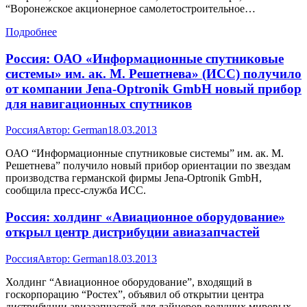
“Воронежское акционерное самолетостроительное…
Подробнее
Россия: ОАО «Информационные спутниковые
системы» им. ак. М. Решетнева» (ИСС) получило
от компании Jena-Optronik GmbH новый прибор
для навигационных спутников
Россия
Автор:
German
18.03.2013
ОАО “Информационные спутниковые системы” им. ак. М.
Решетнева” получило новый прибор ориентации по звездам
производства германской фирмы Jena-Optronik GmbH,
сообщила пресс-служба ИСС.
Россия: холдинг «Авиационное оборудование»
открыл центр дистрибуции авиазапчастей
Россия
Автор:
German
18.03.2013
Холдинг “Авиационное оборудование”, входящий в
госкорпорацию “Ростех”, объявил об открытии центра
дистрибуции авиазапчастей для лайнеров ведущих мировых