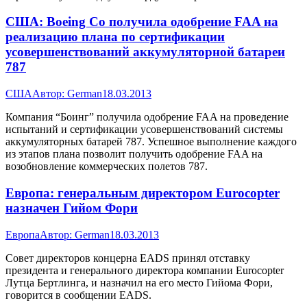
США: Boeing Со получила одобрение FAA на
реализацию плана по сертификации
усовершенствований аккумуляторной батареи
787
США
Автор:
German
18.03.2013
Компания “Боинг” получила одобрение FAA на проведение
испытаний и сертификации усовершенствований системы
аккумуляторных батарей 787. Успешное выполнение каждого
из этапов плана позволит получить одобрение FAA на
возобновление коммерческих полетов 787.
Европа: генеральным директором Eurocopter
назначен Гийом Фори
Европа
Автор:
German
18.03.2013
Совет директоров концерна EADS принял отставку
президента и генерального директора компании Eurocopter
Лутца Бертлинга, и назначил на его место Гийома Фори,
говорится в сообщении EADS.