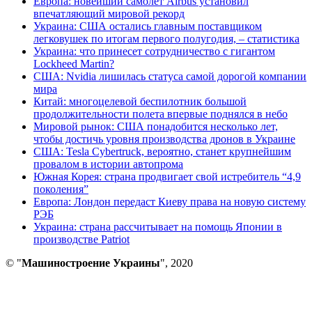
Европа: новейший самолет Airbus установил
впечатляющий мировой рекорд
Украина: США остались главным поставщиком
легковушек по итогам первого полугодия, – статистика
Украина: что принесет сотрудничество с гигантом
Lockheed Martin?
США: Nvidia лишилась статуса самой дорогой компании
мира
Китай: многоцелевой беспилотник большой
продолжительности полета впервые поднялся в небо
Мировой рынок: США понадобится несколько лет,
чтобы достичь уровня производства дронов в Украине
США: Tesla Cybertruck, вероятно, станет крупнейшим
провалом в истории автопрома
Южная Корея: страна продвигает свой истребитель “4,9
поколения”
Европа: Лондон передаст Киеву права на новую систему
РЭБ
Украина: страна рассчитывает на помощь Японии в
производстве Patriot
© "
Машиностроение Украины
", 2020
В