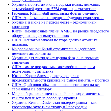
Украина: по итогам июля продажи новых легковых
автомобилей достигли 5754 единиц, – статистика
Германия: Rheinmetall представил фрегат будущего
США: Apple меняет концепцию будущих смарт-очков
Украина: в июне на первом месте – экономичный
кроссовер
Китай: амбициозные планы AMEC на рынке передового
оборудования для выпуска чипов
США: Пентагон заказал полтора десятка атомных
подлодок
Мировой рынок: Китай стремительно “добивает”
немецкие автогиганты
Украина: для тысяч ракет нужна база, а не громкие
заявления
США: самые продаваемые автомобили в первом
полугодия, – статистика
Южная Корея: Samsung предупредила о
продолжительности кризиса на рынке памяти, – прогноз
США: Qualcomm объявила о повышении цен на все
свои чипы с 1 сентября
Мировой рынок: лицензия на Patriot под сомнением –
как это повлияет на оборону Украины
Украина: Renault Duster стал лидером рынка – как
кроссоверы захватили страну в I полугодии