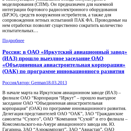
моделирования (СПМ). Он предназначен для наземной
интеграции бортового радиоэлектронного оборудования
(БРЭО), средств вооружения истребителя, а также для
сопровождения летных испытаний ПАК ФА. Проводимые на
нем отработки позволят существенно сократить количество
испытательных…
Подробнее
Россия: в ОАО «Иркутский авиационный завод»
(ИАЗ) прошло выездное заседание ОАО
«Объединенная авиастроительная корпорация»
(ОАК) по программе инновационного развития
Россия
Автор:
German
18.03.2013
В начале марта на Иркутском авиационном заводе (ИАЗ) –
филиале ОАО “Корпорация “Иркут” – прошло выездное
заседание ОАО “Объединенная авиастроительная
корпорация” (ОАК) по программе инновационного развития.
Делегация представителей ОАО “ОАК”, ЗАО “Гражданские
самолеты “Сухого”, ОАО “Компания “Сухой” и его филиала –
Комсомольского-на-Амуре авиационного завода им. Ю.
Гагарина, ЗАО “Аэрокомпозит”, ЗАО “Авиастар”, ОАО