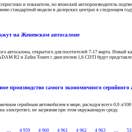
актеристики и показатели, но японский автопроизводитель подтв
мимо стандартной модели в дилерских центрах в следующем году
ажут на Женевском автосалоне
ого автосалона, открытого для посетителей 7-17 марта. Новый к
 R2 и Zafira Tourer с двигателем 1,6 CDTI будут представлен
ное производство самого экономичного серийного 
ичным серийным автомобилем в мире, расходуя всего 0,9 л/10
 на электротяге, не загрязняя при этом окружающую среду.
…
4 959
4 960
4 961
4 962
4 963
…
53