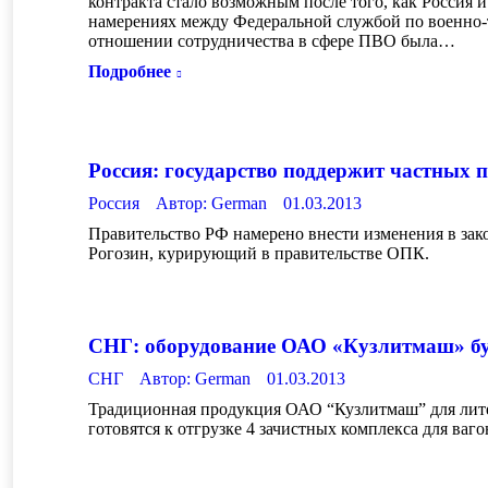
контракта стало возможным после того, как Россия 
намерениях между Федеральной службой по военно
отношении сотрудничества в сфере ПВО была…
Подробнее
Россия: государство поддержит частных 
Россия
Автор:
German
01.03.2013
Правительство РФ намерено внести изменения в зак
Рогозин, курирующий в правительстве ОПК.
СНГ: оборудование ОАО «Кузлитмаш» буд
СНГ
Автор:
German
01.03.2013
Традиционная продукция ОАО “Кузлитмаш” для литей
готовятся к отгрузке 4 зачистных комплекса для ваг