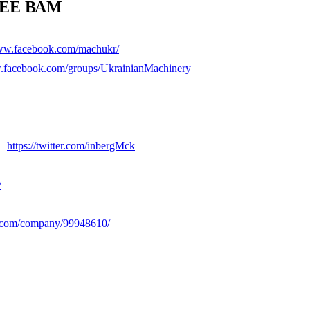
ЕЕ ВАМ
www.facebook.com/machukr/
w.facebook.com/groups/UkrainianMachinery
 –
https://twitter.com/inbergMck
/
n.com/company/99948610/