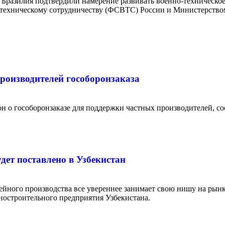
и Бразилия подтвердили намерение развивать военно-техническо
-техническому сотрудничеству (ФСВТС) России и Министерство
производителей гособоронзаказа
он о гособоронзаказе для поддержки частных производителей, 
ет поставлено в Узбекистан
ного производства все увереннее занимает свою нишу на рынке
оностроительного предприятия Узбекистана.