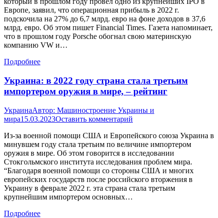
который в прошлом году провел одно из крупнейших IPO в
Европе, заявил, что операционная прибыль в 2022 г.
подскочила на 27% до 6,7 млрд. евро на фоне доходов в 37,6
млрд. евро. Об этом пишет Financial Times. Газета напоминает,
что в прошлом году Porsche обогнал свою материнскую
компанию VW и…
Подробнее
Украина: в 2022 году страна стала третьим
импортером оружия в мире, – рейтинг
Украина
Автор:
Машиностроение Украины и
мира
15.03.2023
Оставить комментарий
Из-за военной помощи США и Европейского союза Украина в
минувшем году стала третьим по величине импортером
оружия в мире. Об этом говорится в исследовании
Стокгольмского института исследования проблем мира.
“Благодаря военной помощи со стороны США и многих
европейских государств после российского вторжения в
Украину в феврале 2022 г. эта страна стала третьим
крупнейшим импортером основных…
Подробнее