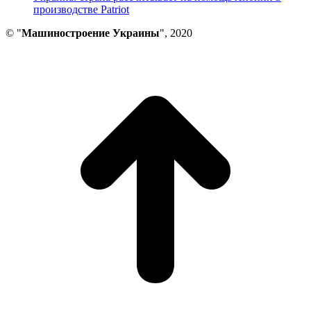
производстве Patriot
© "
Машиностроение Украины
", 2020
В