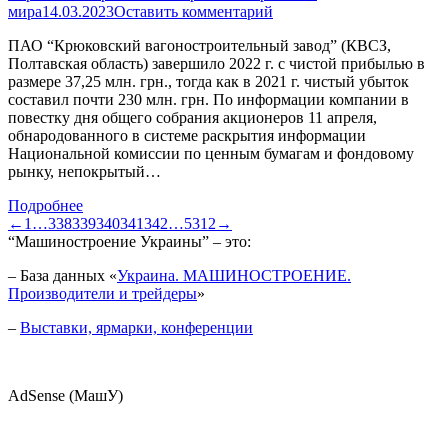
мира
14.03.2023
Оставить комментарий
ПАО “Крюковский вагоностроительный завод” (КВСЗ,
Полтавская область) завершило 2022 г. с чистой прибылью в
размере 37,25 млн. грн., тогда как в 2021 г. чистый убыток
составил почти 230 млн. грн. По информации компании в
повестку дня общего собрания акционеров 11 апреля,
обнародованного в системе раскрытия информации
Национальной комиссии по ценным бумагам и фондовому
рынку, непокрытый…
Подробнее
←
1
…
338
339
340
341
342
…
5312
→
“Машиностроение Украины” – это:
– База данных «
Украина. МАШИНОСТРОЕНИЕ.
Производители и трейдеры
»
–
Выставки, ярмарки, конференции
AdSense (МашУ)