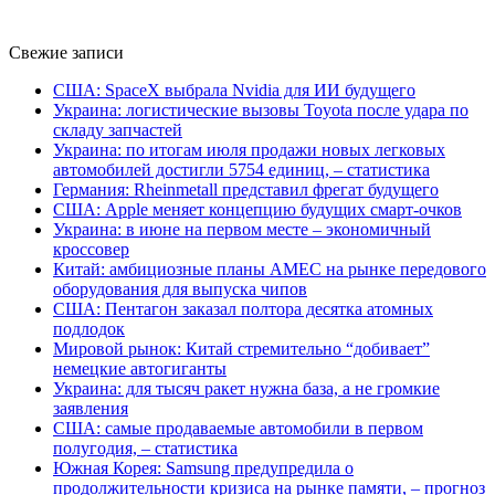
Свежие записи
США: SpaceX выбрала Nvidia для ИИ будущего
Украина: логистические вызовы Toyota после удара по
складу запчастей
Украина: по итогам июля продажи новых легковых
автомобилей достигли 5754 единиц, – статистика
Германия: Rheinmetall представил фрегат будущего
США: Apple меняет концепцию будущих смарт-очков
Украина: в июне на первом месте – экономичный
кроссовер
Китай: амбициозные планы AMEC на рынке передового
оборудования для выпуска чипов
США: Пентагон заказал полтора десятка атомных
подлодок
Мировой рынок: Китай стремительно “добивает”
немецкие автогиганты
Украина: для тысяч ракет нужна база, а не громкие
заявления
США: самые продаваемые автомобили в первом
полугодия, – статистика
Южная Корея: Samsung предупредила о
продолжительности кризиса на рынке памяти, – прогноз