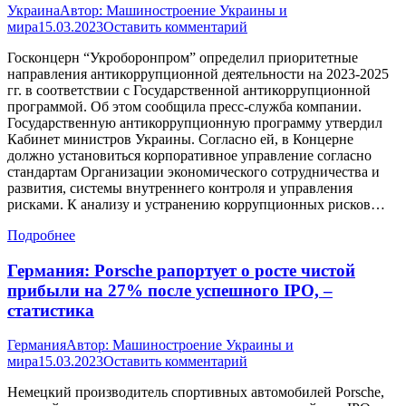
Украина
Автор:
Машиностроение Украины и
мира
15.03.2023
Оставить комментарий
Госконцерн “Укроборонпром” определил приоритетные
направления антикоррупционной деятельности на 2023-2025
гг. в соответствии с Государственной антикоррупционной
программой. Об этом сообщила пресс-служба компании.
Государственную антикоррупционную программу утвердил
Кабинет министров Украины. Согласно ей, в Концерне
должно установиться корпоративное управление согласно
стандартам Организации экономического сотрудничества и
развития, системы внутреннего контроля и управления
рисками. К анализу и устранению коррупционных рисков…
Подробнее
Германия: Porsche рапортует о росте чистой
прибыли на 27% после успешного IPO, –
статистика
Германия
Автор:
Машиностроение Украины и
мира
15.03.2023
Оставить комментарий
Немецкий производитель спортивных автомобилей Porsche,