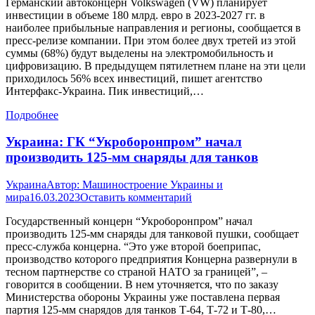
Германский автоконцерн Volkswagen (VW) планирует
инвестиции в объеме 180 млрд. евро в 2023-2027 гг. в
наиболее прибыльные направления и регионы, сообщается в
пресс-релизе компании. При этом более двух третей из этой
суммы (68%) будут выделены на электромобильность и
цифровизацию. В предыдущем пятилетнем плане на эти цели
приходилось 56% всех инвестиций, пишет агентство
Интерфакс-Украина. Пик инвестиций,…
Подробнее
Украина: ГК “Укроборонпром” начал
производить 125-мм снаряды для танков
Украина
Автор:
Машиностроение Украины и
мира
16.03.2023
Оставить комментарий
Государственный концерн “Укроборонпром” начал
производить 125-мм снаряды для танковой пушки, сообщает
пресс-служба концерна. “Это уже второй боеприпас,
производство которого предприятия Концерна развернули в
тесном партнерстве со страной НАТО за границей”, –
говорится в сообщении. В нем уточняется, что по заказу
Министерства обороны Украины уже поставлена первая
партия 125-мм снарядов для танков Т-64, Т-72 и Т-80,…