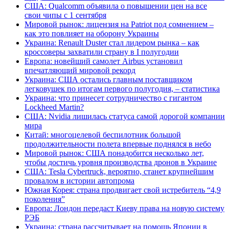
США: Qualcomm объявила о повышении цен на все
свои чипы с 1 сентября
Мировой рынок: лицензия на Patriot под сомнением –
как это повлияет на оборону Украины
Украина: Renault Duster стал лидером рынка – как
кроссоверы захватили страну в I полугодии
Европа: новейший самолет Airbus установил
впечатляющий мировой рекорд
Украина: США остались главным поставщиком
легковушек по итогам первого полугодия, – статистика
Украина: что принесет сотрудничество с гигантом
Lockheed Martin?
США: Nvidia лишилась статуса самой дорогой компании
мира
Китай: многоцелевой беспилотник большой
продолжительности полета впервые поднялся в небо
Мировой рынок: США понадобится несколько лет,
чтобы достичь уровня производства дронов в Украине
США: Tesla Cybertruck, вероятно, станет крупнейшим
провалом в истории автопрома
Южная Корея: страна продвигает свой истребитель “4,9
поколения”
Европа: Лондон передаст Киеву права на новую систему
РЭБ
Украина: страна рассчитывает на помощь Японии в