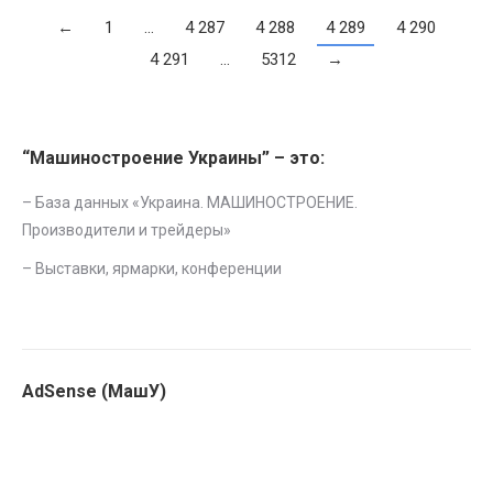
←
1
…
4 287
4 288
4 289
4 290
4 291
…
5312
→
“Машиностроение Украины” – это:
– База данных «
Украина. МАШИНОСТРОЕНИЕ.
Производители и трейдеры
»
–
Выставки, ярмарки, конференции
AdSense (МашУ)