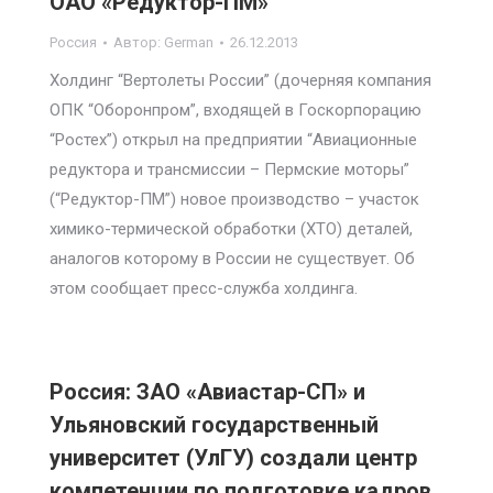
ОАО «Редуктор-ПМ»
Россия
Автор:
German
26.12.2013
Холдинг “Вертолеты России” (дочерняя компания
ОПК “Оборонпром”, входящей в Госкорпорацию
“Ростех”) открыл на предприятии “Авиационные
редуктора и трансмиссии – Пермские моторы”
(“Редуктор-ПМ”) новое производство – участок
химико-термической обработки (ХТО) деталей,
аналогов которому в России не существует. Об
этом сообщает пресс-служба холдинга.
Россия: ЗАО «Авиастар-СП» и
Ульяновский государственный
университет (УлГУ) создали центр
компетенции по подготовке кадров