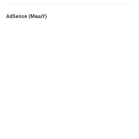
AdSense (МашУ)