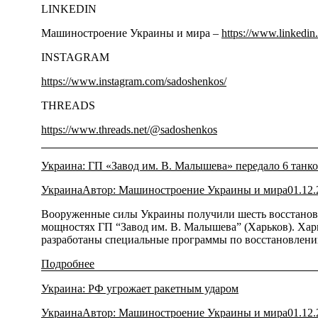
LINKEDIN
Машиностроение Украины и мира –
https://www.linkedi
INSTAGRAM
https://www.instagram.com/sadoshenkos/
THREADS
https://www.threads.net/@sadoshenkos
Украина: ГП «Завод им. В. Малышева» передало 6 тан
Украина
Автор:
Машиностроение Украины и мира
01.12
Вооруженные силы Украины получили шесть восстановл
мощностях ГП “Завод им. В. Малышева” (Харьков). Ха
разработаны специальные программы по восстановлению
Подробнее
Украина: РФ угрожает ракетным ударом
Украина
Автор:
Машиностроение Украины и мира
01.12