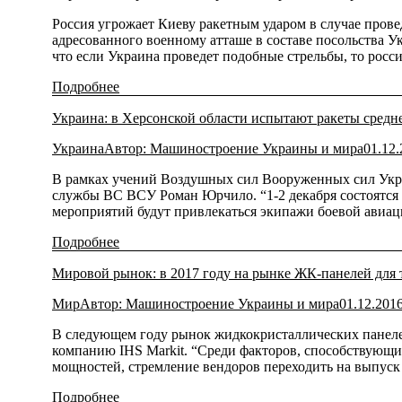
Россия угрожает Киеву ракетным ударом в случае пров
адресованного военному атташе в составе посольства У
что если Украина проведет подобные стрельбы, то росс
Подробнее
Украина: в Херсонской области испытают ракеты средн
Украина
Автор:
Машиностроение Украины и мира
01.12
В рамках учений Воздушных сил Вооруженных сил Украи
службы ВС ВСУ Роман Юрчило. “1-2 декабря состоятся 
мероприятий будут привлекаться экипажи боевой авиац
Подробнее
Мировой рынок: в 2017 году на рынке ЖК-панелей для 
Мир
Автор:
Машиностроение Украины и мира
01.12.201
В следующем году рынок жидкокристаллических панелей 
компанию IHS Markit. “Среди факторов, способствующ
мощностей, стремление вендоров переходить на выпуск
Подробнее