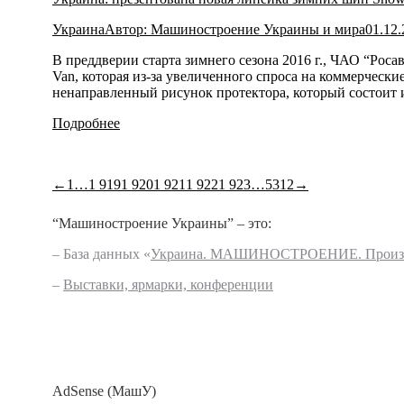
Украина
Автор:
Машиностроение Украины и мира
01.12
В преддверии старта зимнего сезона 2016 г., ЧАО “Рос
Van, которая из-за увеличенного спроса на коммерчес
ненаправленный рисунок протектора, который состоит 
Подробнее
←
1
…
1 919
1 920
1 921
1 922
1 923
…
5312
→
“Машиностроение Украины” – это:
– База данных «
Украина. МАШИНОСТРОЕНИЕ. Произво
–
Выставки, ярмарки, конференции
AdSense (МашУ)