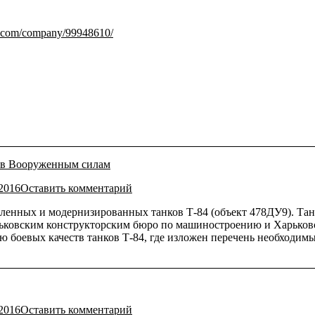
n.com/company/99948610/
ков Вооруженным силам
.2016
Оставить комментарий
енных и модернизированных танков Т-84 (объект 478ДУ9). Тан
рьковским конструкторским бюро по машиностроению и Харьков
 боевых качеств танков Т-84, где изложен перечень необходим
.2016
Оставить комментарий