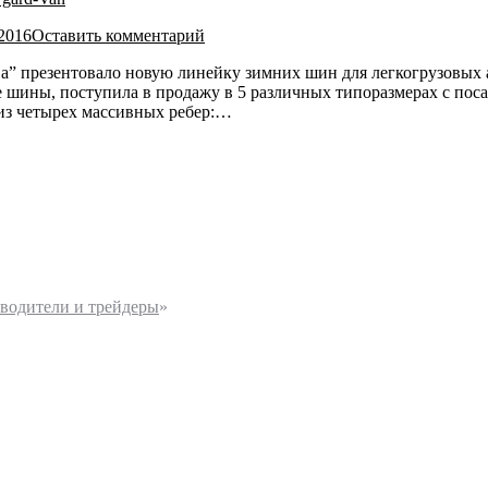
.2016
Оставить комментарий
ава” презентовало новую линейку зимних шин для легкогрузовых
кие шины, поступила в продажу в 5 различных типоразмерах с п
из четырех массивных ребер:…
дители и трейдеры
»