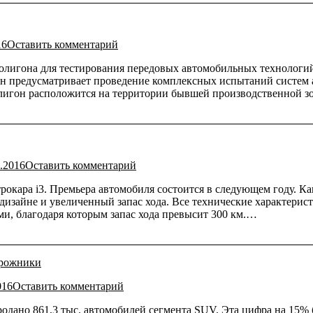
16
Оставить комментарий
игона для тестирования передовых автомобильных технологий. П
н предусматривает проведение комплексных испытаний систем 
лигон расположится на территории бывшей производственной з
.2016
Оставить комментарий
ара i3. Премьера автомобиля состоится в следующем году. Как
дизайне и увеличенный запас хода. Все технические характерис
и, благодаря которым запас хода превысит 300 км.…
орожники
016
Оставить комментарий
родано 861,3 тыс. автомобилей сегмента SUV. Эта цифра на 15%