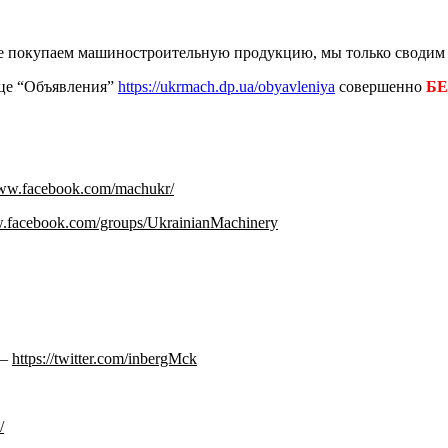
е покупаем машиностроительную продукцию, мы только сводим п
ице “Объявления”
https://ukrmach.dp.ua/obyavleniya
совершенно
Б
www.facebook.com/machukr/
w.facebook.com/groups/UkrainianMachinery
 –
https://twitter.com/inbergMck
/