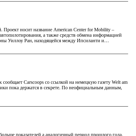
роект носит название American Center for Mobility –
автопилотирования, а также средств обмена информацией
оны Уиллоу Ран, находящейся между Ипсиланти и…
 сообщает Carscoops со ссылкой на немецкую газету Welt am
тики пока держатся в секрете. По неофициальным данным,
 больше показателей а аналогичный период прошлого года,