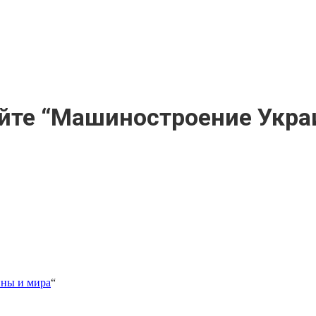
айте “Машиностроение Украи
ны и мира
“