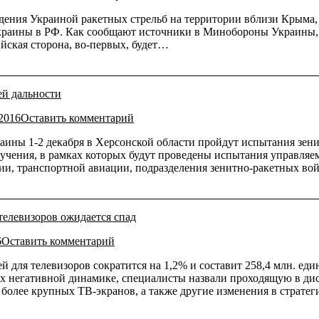
едения Украиной ракетных стрельб на территории вблизи Крыма,
краины в РФ. Как сообщают источники в Минобороны Украины, в 
ийская сторона, во-первых, будет…
ей дальности
.2016
Оставить комментарий
ны 1-2 декабря в Херсонской области пройдут испытания зенит
учения, в рамках которых будут проведены испытания управляе
ии, транспортной авиации, подразделения зенитно-ракетных во
телевизоров ожидается спад
6
Оставить комментарий
для телевизоров сократится на 1,2% и составит 258,4 млн. еди
их негативной динамике, специалисты назвали проходящую в ди
 более крупных ТВ-экранов, а также другие изменения в страт