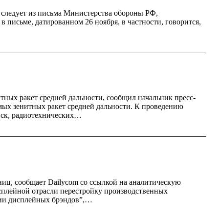
 следует из письма Министерства обороны РФ,
письме, датированном 26 ноября, в частности, говорится,
ных ракет средней дальности, сообщил начальник пресс-
мых зенитных ракет средней дальности. К проведению
йск, радиотехнических…
ниц, сообщает Dailycom со ссылкой на аналитическую
сплейной отрасли перестройку производственных
егии дисплейных брэндов”,…