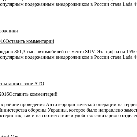
популярным подержанным внедорожником в России стала Lada 4×4
орожники
016
Оставить комментарий
родано 861,3 тыс. автомобилей сегмента SUV. Эта цифра на 15%
популярным подержанным внедорожником в России стала Lada 4×4
спытания в зоне АТО
.2016
Оставить комментарий
 районе проведения Антитеррористической операции на террит
инистерства обороны Украины, которое было направлено заме
теристик, так и на соответствие и удобство санитарного отделе
gard-Van