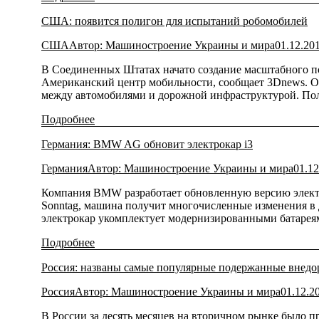
США: появится полигон для испытаний робомобилей
США
Автор:
Машиностроение Украины и мира
01.12.20
В Соединенных Штатах начато создание масштабного пол
Американский центр мобильности, сообщает 3Dnews. О
между автомобилями и дорожной инфраструктурой. По
Подробнее
Германия: BMW AG обновит электрокар i3
Германия
Автор:
Машиностроение Украины и мира
01.12
Компания BMW разработает обновленную версию электрок
Sonntag, машина получит многочисленные изменения в 
электрокар укомплектует модернизированными батареям
Подробнее
Россия: названы самые популярные подержанные внед
Россия
Автор:
Машиностроение Украины и мира
01.12.2
В России за десять месяцев на вторичном рынке было п