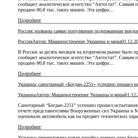
сообщает аналитическое агентство “Автостат”. Самым 
продано 80,8 тыс. таких машин. Эта цифра…
Подробнее
Россия: названы самые популярные подержанные внед
Россия
Автор:
Машиностроение Украины и мира
01.12.2
В России за десять месяцев на вторичном рынке было п
сообщает аналитическое агентство “Автостат”. Самым 
продано 80,8 тыс. таких машин. Эта цифра…
Подробнее
Украина: санитарный «Богдан-2251» успешно прошел и
Украина
Автор:
Машиностроение Украины и мира
01.12
Санитарный “Богдан-2251” успешно прошел испытания в
отчете представителями Вооруженных сил Украины и М
оценивали автомобиль как на предмет технических харак
Подробнее
Украина: презентована новая линейка зимних шин Snow