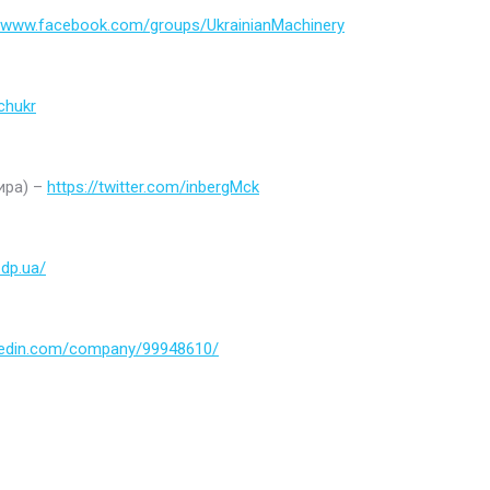
//www.facebook.com/groups/UkrainianMachinery
chukr
ира) –
https://twitter.com/inbergMck
.dp.ua/
nkedin.com/company/99948610/