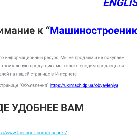
ENGLI
имание к “
Машиностроени
то информационный ресурс. Мы не продаем и не покупаем
троительную продукцию, мы только сводим продавцов и
елей на нашей странице в Интернете.
странице “Объявления”
https://ukrmach.dp.ua/obyavleniya
ДЕ УДОБНЕЕ ВАМ
ps://www.facebook.com/machukr/