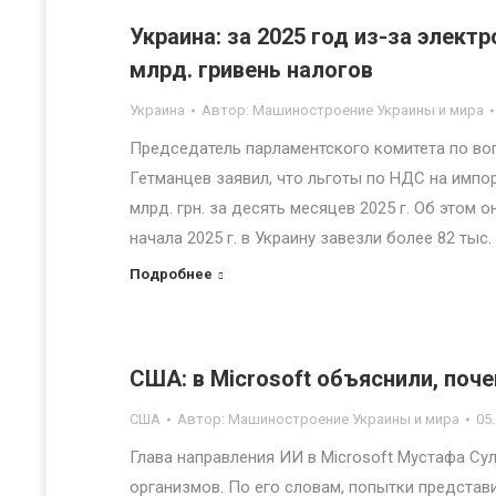
Украина: за 2025 год из-за элек
млрд. гривень налогов
Украина
Автор:
Машиностроение Украины и мира
Председатель парламентского комитета по во
Гетманцев заявил, что льготы по НДС на импо
млрд. грн. за десять месяцев 2025 г. Об этом 
начала 2025 г. в Украину завезли более 82 ты
Подробнее
США: в Microsoft объяснили, поч
США
Автор:
Машиностроение Украины и мира
05
Глава направления ИИ в Microsoft Мустафа Су
организмов. По его словам, попытки предста